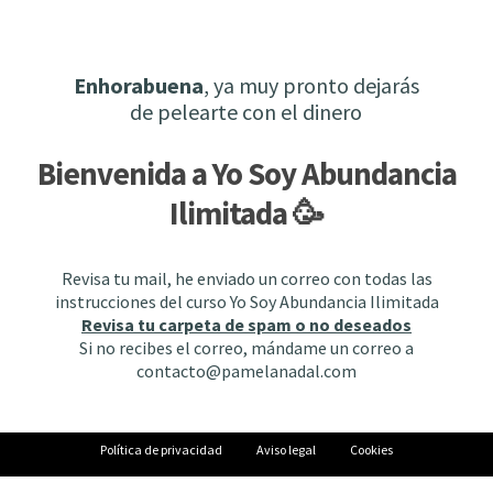
Enhorabuena
, ya muy pronto dejarás
l
t
de pelearte con el dinero
Bienvenida a Yo Soy Abundancia
r
Ilimitada 🥳
i
Revisa tu mail, he enviado un correo con todas las
instrucciones del curso Yo Soy Abundancia Ilimitada
Revisa tu carpeta de spam o no deseados
Si no recibes el correo, mándame un correo a
i
contacto@pamelanadal.com
l
l
Política de privacidad
Aviso legal
Cookies