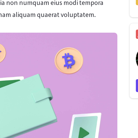
d quia non numquam eius modi tempora
gnam aliquam quaerat voluptatem.